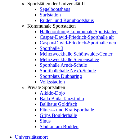
Sportstätten der Universität II
Segelbootshaus
Surfstation
Ruder- und Kanubootshaus
Kommunale Sportstätten
Hallenordnung kommunale Sportstätten
Caspar-David-Friedrich-Sporthalle alt
Caspar-David-Friedrich-Sporthalle neu
Sporthalle 3
Mehrzweckhalle Schönwalde-Center
Mehrzweckhalle Siemensallee
Sporthalle Arndt-Schule
Sporthallehalle Nexö-Schule
Sportplatz Dubnaring
Volksstadion
Private Sportstätten
Aikido-Dojo
Baila Baila Tanzstudio
Ballhaus Goldfisch
Fitness- und Kraftsporthalle
Grips Boulderhalle
Sinus
Stadion am Bodden
Universitätssport