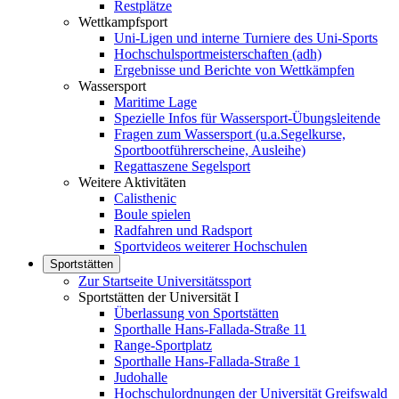
Restplätze
Wettkampfsport
Uni-Ligen und interne Turniere des Uni-Sports
Hochschulsportmeisterschaften (adh)
Ergebnisse und Berichte von Wettkämpfen
Wassersport
Maritime Lage
Spezielle Infos für Wassersport-Übungsleitende
Fragen zum Wassersport (u.a.Segelkurse,
Sportbootführerscheine, Ausleihe)
Regattaszene Segelsport
Weitere Aktivitäten
Calisthenic
Boule spielen
Radfahren und Radsport
Sportvideos weiterer Hochschulen
Sportstätten
Zur Startseite Universitätssport
Sportstätten der Universität I
Überlassung von Sportstätten
Sporthalle Hans-Fallada-Straße 11
Range-Sportplatz
Sporthalle Hans-Fallada-Straße 1
Judohalle
Hochschulordnungen der Universität Greifswald