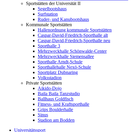
Sportstätten der Universität II
Segelbootshaus
Surfstation
Ruder- und Kanubootshaus
Kommunale Sportstätten
Hallenordnung kommunale Sportstätten
Caspar-David-Friedrich-Sporthalle alt
Caspar-David-Friedrich-Sporthalle neu
Sporthalle 3
Mehrzweckhalle Schönwalde-Center
Mehrzweckhalle Siemensallee
Sporthalle Arndt-Schule
Sporthallehalle Nexö-Schule
Sportplatz Dubnaring
Volksstadion
Private Sportstätten
Aikido-Dojo
Baila Baila Tanzstudio
Ballhaus Goldfisch
Fitness- und Kraftsporthalle
Grips Boulderhalle
Sinus
Stadion am Bodden
Universitätssport