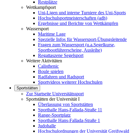
Restplätze
Wettkampfsport
Uni-Ligen und interne Turniere des Uni-Sports
Hochschulsportmeisterschaften (adh)
Ergebnisse und Berichte von Wettkämpfen
Wassersport
Maritime Lage
Spezielle Infos für Wassersport-Übungsleitende
Fragen zum Wassersport (u.a.Segelkurse,
Sportbootführerscheine, Ausleihe)
Regattaszene Segelsport
Weitere Aktivitäten
Calisthenic
Boule spielen
Radfahren und Radsport
Sportvideos weiterer Hochschulen
Sportstätten
Zur Startseite Universitätssport
Sportstätten der Universität I
Überlassung von Sportstätten
Sporthalle Hans-Fallada-Straße 11
Range-Sportplatz
Sporthalle Hans-Fallada-Straße 1
Judohalle
Hochschulordnungen der Universität Greifswald