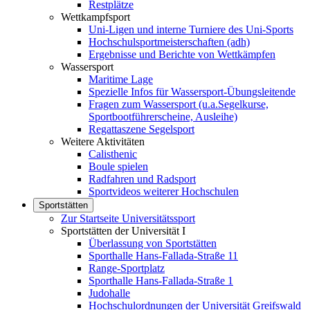
Restplätze
Wettkampfsport
Uni-Ligen und interne Turniere des Uni-Sports
Hochschulsportmeisterschaften (adh)
Ergebnisse und Berichte von Wettkämpfen
Wassersport
Maritime Lage
Spezielle Infos für Wassersport-Übungsleitende
Fragen zum Wassersport (u.a.Segelkurse,
Sportbootführerscheine, Ausleihe)
Regattaszene Segelsport
Weitere Aktivitäten
Calisthenic
Boule spielen
Radfahren und Radsport
Sportvideos weiterer Hochschulen
Sportstätten
Zur Startseite Universitätssport
Sportstätten der Universität I
Überlassung von Sportstätten
Sporthalle Hans-Fallada-Straße 11
Range-Sportplatz
Sporthalle Hans-Fallada-Straße 1
Judohalle
Hochschulordnungen der Universität Greifswald