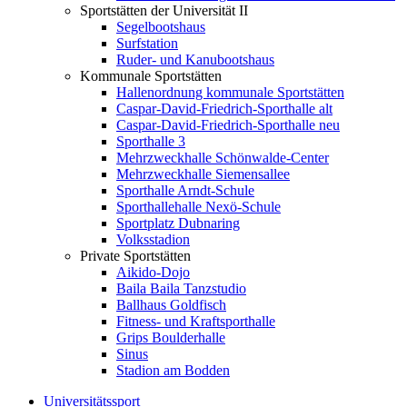
Sportstätten der Universität II
Segelbootshaus
Surfstation
Ruder- und Kanubootshaus
Kommunale Sportstätten
Hallenordnung kommunale Sportstätten
Caspar-David-Friedrich-Sporthalle alt
Caspar-David-Friedrich-Sporthalle neu
Sporthalle 3
Mehrzweckhalle Schönwalde-Center
Mehrzweckhalle Siemensallee
Sporthalle Arndt-Schule
Sporthallehalle Nexö-Schule
Sportplatz Dubnaring
Volksstadion
Private Sportstätten
Aikido-Dojo
Baila Baila Tanzstudio
Ballhaus Goldfisch
Fitness- und Kraftsporthalle
Grips Boulderhalle
Sinus
Stadion am Bodden
Universitätssport