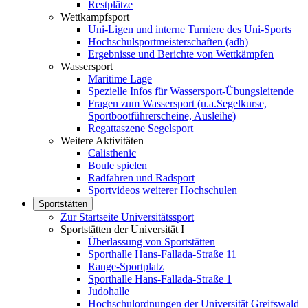
Restplätze
Wettkampfsport
Uni-Ligen und interne Turniere des Uni-Sports
Hochschulsportmeisterschaften (adh)
Ergebnisse und Berichte von Wettkämpfen
Wassersport
Maritime Lage
Spezielle Infos für Wassersport-Übungsleitende
Fragen zum Wassersport (u.a.Segelkurse,
Sportbootführerscheine, Ausleihe)
Regattaszene Segelsport
Weitere Aktivitäten
Calisthenic
Boule spielen
Radfahren und Radsport
Sportvideos weiterer Hochschulen
Sportstätten
Zur Startseite Universitätssport
Sportstätten der Universität I
Überlassung von Sportstätten
Sporthalle Hans-Fallada-Straße 11
Range-Sportplatz
Sporthalle Hans-Fallada-Straße 1
Judohalle
Hochschulordnungen der Universität Greifswald