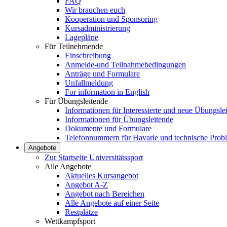
FAQ
Wir brauchen euch
Kooperation und Sponsoring
Kursadministrierung
Lagepläne
Für Teilnehmende
Einschreibung
Anmelde-und Teilnahmebedingungen
Anträge und Formulare
Unfallmeldung
For information in English
Für Übungsleitende
Informationen für Interessierte und neue Übungsle
Informationen für Übungsleitende
Dokumente und Formulare
Telefonnummern für Havarie und technische Prob
Angebote
Zur Startseite Universitätssport
Alle Angebote
Aktuelles Kursangebot
Angebot A-Z
Angebot nach Bereichen
Alle Angebote auf einer Seite
Restplätze
Wettkampfsport