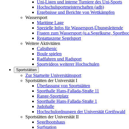
Uni-Ligen und interne Turniere des Uni-Sports
Hochschulsportmeisterschaften (adh)
Ergebnisse und Berichte von Wettkämpfen
Wassersport
Maritime Lage
Spezielle Infos für Wassersport-Übungsleitende
Fragen zum Wassersport (u.a.Segelkurse, Sportboo
Regattaszene Segelsport
Weitere Aktivitäten
Calisthenic
Boule spielen
Radfahren und Radsport
Sportvideos weiterer Hochschulen
Sportstätten
Zur Startseite Universitätssport
Sportstätten der Universität I
Überlassung von Sportstätten
Sporthalle Hans-Fallada-Straße 11
Range-Sportplatz
Sporthalle Hans-Fallada-Straße 1
Judohalle
Hochschulordnungen der Universität Greifswald
Sportstätten der Universität II
Segelbootshaus
Surfstation