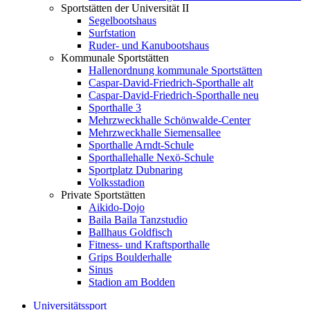
Sportstätten der Universität II
Segelbootshaus
Surfstation
Ruder- und Kanubootshaus
Kommunale Sportstätten
Hallenordnung kommunale Sportstätten
Caspar-David-Friedrich-Sporthalle alt
Caspar-David-Friedrich-Sporthalle neu
Sporthalle 3
Mehrzweckhalle Schönwalde-Center
Mehrzweckhalle Siemensallee
Sporthalle Arndt-Schule
Sporthallehalle Nexö-Schule
Sportplatz Dubnaring
Volksstadion
Private Sportstätten
Aikido-Dojo
Baila Baila Tanzstudio
Ballhaus Goldfisch
Fitness- und Kraftsporthalle
Grips Boulderhalle
Sinus
Stadion am Bodden
Universitätssport