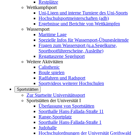
Restplätze
Wettkampfsport
Uni-Ligen und interne Turniere des Uni-Sports
Hochschulsportmeisterschaften (adh)
Ergebnisse und Berichte von Wettkämpfen
Wassersport
Maritime Lage
Spezielle Infos für Wassersport-Übungsleitende
Fragen zum Wassersport (u.a.Segelkurse,
Sportbootführerscheine, Ausleihe)
Regattaszene Segelsport
Weitere Aktivitäten
Calisthenic
Boule spielen
Radfahren und Radsport
Sportvideos weiterer Hochschulen
Sportstätten
Zur Startseite Universitätssport
Sportstätten der Universität I
Überlassung von Sportstätten
Sporthalle Hans-Fallada-Straße 11
Range-Sportplatz
Sporthalle Hans-Fallada-Straße 1
Judohalle
Hochschulordnungen der Universität Greifswald