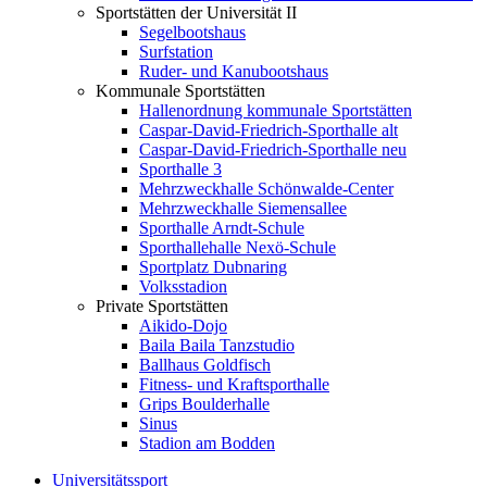
Sportstätten der Universität II
Segelbootshaus
Surfstation
Ruder- und Kanubootshaus
Kommunale Sportstätten
Hallenordnung kommunale Sportstätten
Caspar-David-Friedrich-Sporthalle alt
Caspar-David-Friedrich-Sporthalle neu
Sporthalle 3
Mehrzweckhalle Schönwalde-Center
Mehrzweckhalle Siemensallee
Sporthalle Arndt-Schule
Sporthallehalle Nexö-Schule
Sportplatz Dubnaring
Volksstadion
Private Sportstätten
Aikido-Dojo
Baila Baila Tanzstudio
Ballhaus Goldfisch
Fitness- und Kraftsporthalle
Grips Boulderhalle
Sinus
Stadion am Bodden
Universitätssport