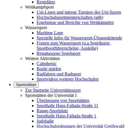
Restplätze
Wettkampfsport
Uni-Ligen und interne Turniere des Uni-Sports
Hochschulsportmeisterschaften (adh)
Ergebnisse und Berichte von Wettkämpfen
Wassersport
Maritime Lage
Spezielle Infos für Wassersport-Übungsleitende
Fragen zum Wassersport (u.a.Segelkurse,
Sportbootführerscheine, Ausleihe)
Regattaszene Segelsport
Weitere Aktivitäten
Calisthenic
Boule spielen
Radfahren und Radsport
Sportvideos weiterer Hochschulen
Sportstätten
Zur Startseite Universitätssport
Sportstätten der Universität I
Überlassung von Sportstätten
Sporthalle Hans-Fallada-Straße 11
Range-Sportplatz
Sporthalle Hans-Fallada-Straße 1
Judohalle
Hochschulordnungen der Universität Greifswald