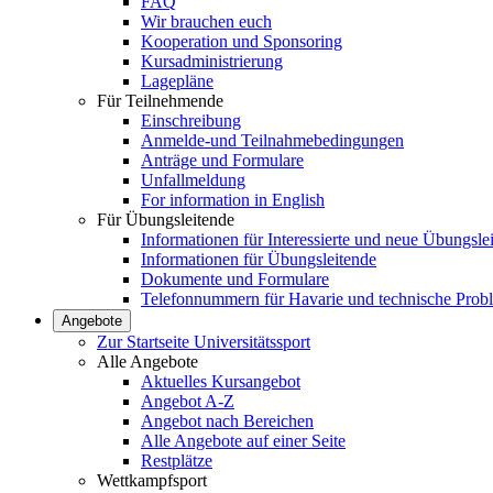
FAQ
Wir brauchen euch
Kooperation und Sponsoring
Kursadministrierung
Lagepläne
Für Teilnehmende
Einschreibung
Anmelde-und Teilnahmebedingungen
Anträge und Formulare
Unfallmeldung
For information in English
Für Übungsleitende
Informationen für Interessierte und neue Übungsle
Informationen für Übungsleitende
Dokumente und Formulare
Telefonnummern für Havarie und technische Prob
Angebote
Zur Startseite Universitätssport
Alle Angebote
Aktuelles Kursangebot
Angebot A-Z
Angebot nach Bereichen
Alle Angebote auf einer Seite
Restplätze
Wettkampfsport