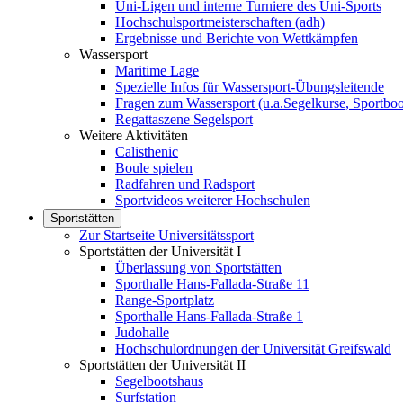
Uni-Ligen und interne Turniere des Uni-Sports
Hochschulsportmeisterschaften (adh)
Ergebnisse und Berichte von Wettkämpfen
Wassersport
Maritime Lage
Spezielle Infos für Wassersport-Übungsleitende
Fragen zum Wassersport (u.a.Segelkurse, Sportboo
Regattaszene Segelsport
Weitere Aktivitäten
Calisthenic
Boule spielen
Radfahren und Radsport
Sportvideos weiterer Hochschulen
Sportstätten
Zur Startseite Universitätssport
Sportstätten der Universität I
Überlassung von Sportstätten
Sporthalle Hans-Fallada-Straße 11
Range-Sportplatz
Sporthalle Hans-Fallada-Straße 1
Judohalle
Hochschulordnungen der Universität Greifswald
Sportstätten der Universität II
Segelbootshaus
Surfstation