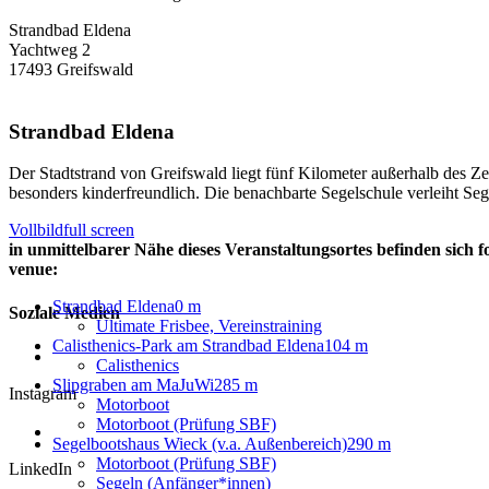
Strandbad Eldena
Yachtweg 2
17493 Greifswald
Strandbad Eldena
Der Stadtstrand von Greifswald liegt fünf Kilometer außerhalb des Z
besonders kinderfreundlich. Die benachbarte Segelschule verleiht S
Vollbild
full screen
in unmittelbarer Nähe dieses Veranstaltungsortes befinden sich f
venue:
Strandbad Eldena
0 m
Soziale Medien
Ultimate Frisbee, Vereinstraining
Calisthenics-Park am Strandbad Eldena
104 m
Calisthenics
Slipgraben am MaJuWi
285 m
Instagram
Motorboot
Motorboot (Prüfung SBF)
Segelbootshaus Wieck (v.a. Außenbereich)
290 m
Motorboot (Prüfung SBF)
LinkedIn
Segeln (Anfänger*innen)