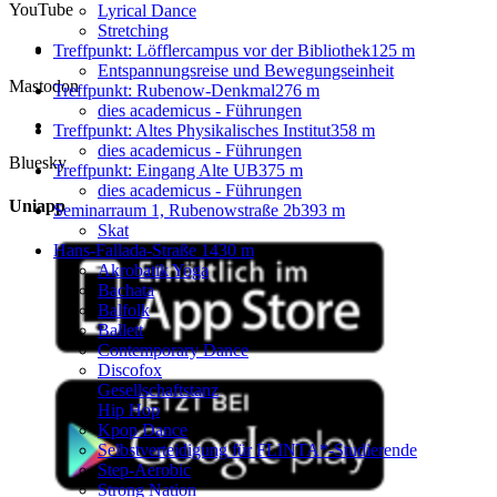
YouTube
Lyrical Dance
Stretching
Treffpunkt: Löfflercampus vor der Bibliothek
125 m
Entspannungsreise und Bewegungseinheit
Mastodon
Treffpunkt: Rubenow-Denkmal
276 m
dies academicus - Führungen
Treffpunkt: Altes Physikalisches Institut
358 m
dies academicus - Führungen
Bluesky
Treffpunkt: Eingang Alte UB
375 m
dies academicus - Führungen
Uniapp
Seminarraum 1, Rubenowstraße 2b
393 m
Skat
Hans-Fallada-Straße 1
430 m
Akrobatik Yoga
Bachata
Balfolk
Ballett
Contemporary Dance
Discofox
Gesellschaftstanz
Hip Hop
Kpop Dance
Selbstverteidigung für FLINTA*-Studierende
Step-Aerobic
Strong Nation