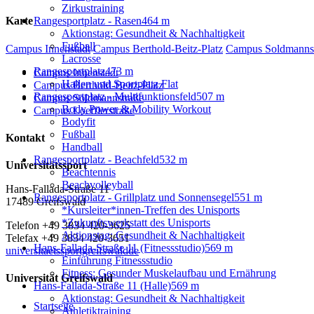
Zirkustraining
Rangesportplatz - Rasen
464 m
Karte
Aktionstag: Gesundheit & Nachhaltigkeit
Fußball
Campus Innenstadt
Campus Berthold-Beitz-Platz
Campus Soldmanns
Lacrosse
Rangesportplatz
473 m
Campus Innenstadt
Hallen und Sportplatz Flat
Campus Berthold-Beitz-Platz
Rangesportplatz - Multifunktionsfeld
507 m
Campus Soldmannstraße
Body Power & Mobility Workout
Campus Loefflerstraße
Bodyfit
Fußball
Kontakt
Handball
Rangesportplatz - Beachfeld
532 m
Universitätssport
Beachtennis
Beachvolleyball
Hans-Fallada-Straße 11
Rangesportplatz - Grillplatz und Sonnensegel
551 m
17489 Greifswald
*Kursleiter*innen-Treffen des Unisports
*Zukunftswerkstatt des Unisports
Telefon +49 3834 420-3625
Aktionstag: Gesundheit & Nachhaltigkeit
Telefax +49 3834 420-3651
Hans-Fallada-Straße 11 (Fitnessstudio)
569 m
universitaetssportgreifswaldde
Einführung Fitnessstudio
Fitness: Gesunder Muskelaufbau und Ernährung
Universität Greifswald
Hans-Fallada-Straße 11 (Halle)
569 m
Aktionstag: Gesundheit & Nachhaltigkeit
Startseite
Athletiktraining