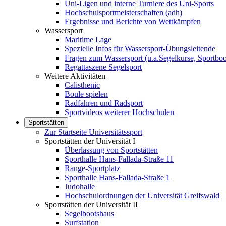
Uni-Ligen und interne Turniere des Uni-Sports
Hochschulsportmeisterschaften (adh)
Ergebnisse und Berichte von Wettkämpfen
Wassersport
Maritime Lage
Spezielle Infos für Wassersport-Übungsleitende
Fragen zum Wassersport (u.a.Segelkurse, Sportboo
Regattaszene Segelsport
Weitere Aktivitäten
Calisthenic
Boule spielen
Radfahren und Radsport
Sportvideos weiterer Hochschulen
Sportstätten
Zur Startseite Universitätssport
Sportstätten der Universität I
Überlassung von Sportstätten
Sporthalle Hans-Fallada-Straße 11
Range-Sportplatz
Sporthalle Hans-Fallada-Straße 1
Judohalle
Hochschulordnungen der Universität Greifswald
Sportstätten der Universität II
Segelbootshaus
Surfstation