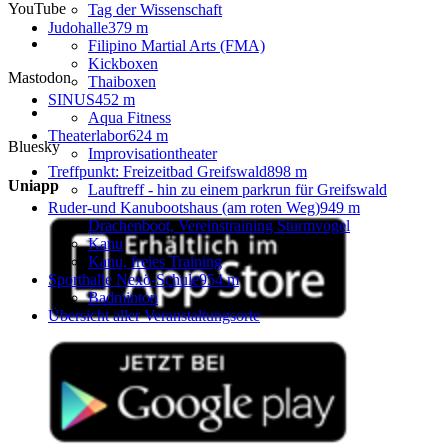
YouTube
Tag der Wissenschaft
Judohalle
379 m
Filipino Martial Arts (FMA)
Kickboxen
Mastodon
Thaiboxen
SINUS
452 m
Aqua Fitness
Theaterlabor
624 m
Bluesky
Improvisationtheater
Treffpunkt: Freizeitbad Greifswald
898 m
Uniapp
Lauftreff - hin zu einem parkrun für Greifswald
Ruder-und Kanubootshaus (am roten Weg)
949 m
Drachenboot, Vereinstraining Sturmvogel
Kanu
Kanu, freies Training
Sporthalle Nexö-Schule
954 m
Badminton
Übersicht aller Veranstaltungsorte