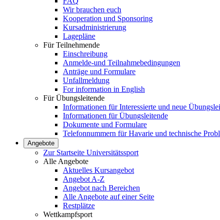
FAQ
Wir brauchen euch
Kooperation und Sponsoring
Kursadministrierung
Lagepläne
Für Teilnehmende
Einschreibung
Anmelde-und Teilnahmebedingungen
Anträge und Formulare
Unfallmeldung
For information in English
Für Übungsleitende
Informationen für Interessierte und neue Übungsle
Informationen für Übungsleitende
Dokumente und Formulare
Telefonnummern für Havarie und technische Prob
Angebote
Zur Startseite Universitätssport
Alle Angebote
Aktuelles Kursangebot
Angebot A-Z
Angebot nach Bereichen
Alle Angebote auf einer Seite
Restplätze
Wettkampfsport