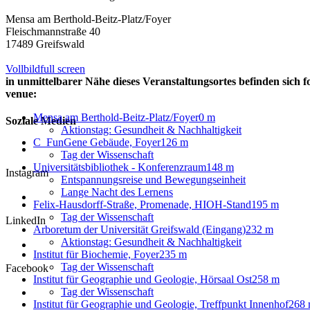
Mensa am Berthold-Beitz-Platz/Foyer
Fleischmannstraße 40
17489 Greifswald
Vollbild
full screen
in unmittelbarer Nähe dieses Veranstaltungsortes befinden sich f
venue:
Mensa am Berthold-Beitz-Platz/Foyer
0 m
Soziale Medien
Aktionstag: Gesundheit & Nachhaltigkeit
C_FunGene Gebäude, Foyer
126 m
Tag der Wissenschaft
Universitätsbibliothek - Konferenzraum
148 m
Instagram
Entspannungsreise und Bewegungseinheit
Lange Nacht des Lernens
Felix-Hausdorff-Straße, Promenade, HIOH-Stand
195 m
Tag der Wissenschaft
LinkedIn
Arboretum der Universität Greifswald (Eingang)
232 m
Aktionstag: Gesundheit & Nachhaltigkeit
Institut für Biochemie, Foyer
235 m
Tag der Wissenschaft
Facebook
Institut für Geographie und Geologie, Hörsaal Ost
258 m
Tag der Wissenschaft
Institut für Geographie und Geologie, Treffpunkt Innenhof
268