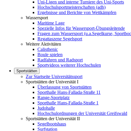
Uni-Ligen und interne Turniere des Uni-Sports
Hochschulsportmeisterschaften (adh)
Ergebnisse und Berichte von Wettkämpfen
Wassersport
Maritime Lage
Spezielle Infos für Wassersport-Übungsleitende
Fragen zum Wassersport (u.a.Segelkurse, Sportboo
Regattaszene Segelsport
Weitere Aktivitäten
Calisthenic
Boule spielen
Radfahren und Radsport
Sportvideos weiterer Hochschulen
Sportstätten
Zur Startseite Universitätssport
Sportstätten der Universität I
Überlassung von Sportstätten
Sporthalle Hans-Fallada-Straße 11
Range-Sportplatz
Sporthalle Hans-Fallada-Straße 1
Judohalle
Hochschulordnungen der Universität Greifswald
Sportstätten der Universität II
Segelbootshaus
Surfstation