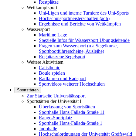
Restplätze
Wettkampfsport
Uni-Ligen und interne Turniere des Uni-Sports
Hochschulsportmeisterschaften (adh)
Ergebnisse und Berichte von Wettkämpfen
Wassersport
Maritime Lage
Spezielle Infos für Wassersport-Übungsleitende
Fragen zum Wassersport (u.a.Segelkurse,
Sportbootführerscheine, Ausleihe)
Regattaszene Segelsport
Weitere Aktivitäten
Calisthenic
Boule spielen
Radfahren und Radsport
Sportvideos weiterer Hochschulen
Sportstätten
Zur Startseite Universitätssport
Sportstätten der Universität I
Überlassung von Sportstätten
Sporthalle Hans-Fallada-Straße 11
Range-Sportplatz
Sporthalle Hans-Fallada-Straße 1
Judohalle
Hochschulordnungen der Universität Greifswald