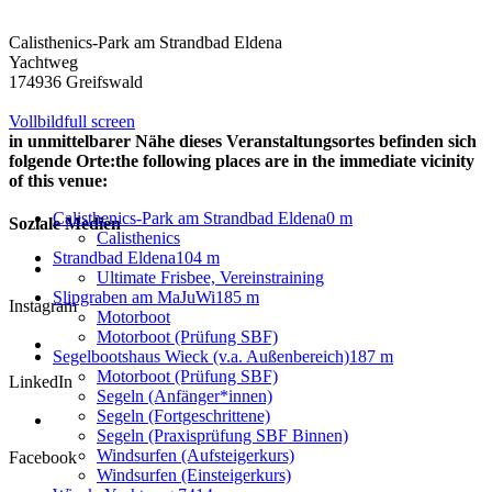
Calisthenics-Park am Strandbad Eldena
Yachtweg
174936 Greifswald
Vollbild
full screen
in unmittelbarer Nähe dieses Veranstaltungsortes befinden sich
folgende Orte:
the following places are in the immediate vicinity
of this venue:
Calisthenics-Park am Strandbad Eldena
0 m
Soziale Medien
Calisthenics
Strandbad Eldena
104 m
Ultimate Frisbee, Vereinstraining
Slipgraben am MaJuWi
185 m
Instagram
Motorboot
Motorboot (Prüfung SBF)
Segelbootshaus Wieck (v.a. Außenbereich)
187 m
Motorboot (Prüfung SBF)
LinkedIn
Segeln (Anfänger*innen)
Segeln (Fortgeschrittene)
Segeln (Praxisprüfung SBF Binnen)
Windsurfen (Aufsteigerkurs)
Facebook
Windsurfen (Einsteigerkurs)