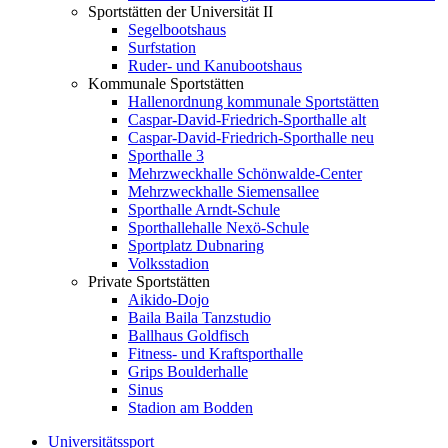
Sportstätten der Universität II
Segelbootshaus
Surfstation
Ruder- und Kanubootshaus
Kommunale Sportstätten
Hallenordnung kommunale Sportstätten
Caspar-David-Friedrich-Sporthalle alt
Caspar-David-Friedrich-Sporthalle neu
Sporthalle 3
Mehrzweckhalle Schönwalde-Center
Mehrzweckhalle Siemensallee
Sporthalle Arndt-Schule
Sporthallehalle Nexö-Schule
Sportplatz Dubnaring
Volksstadion
Private Sportstätten
Aikido-Dojo
Baila Baila Tanzstudio
Ballhaus Goldfisch
Fitness- und Kraftsporthalle
Grips Boulderhalle
Sinus
Stadion am Bodden
Universitätssport