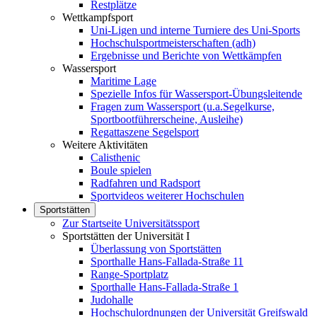
Restplätze
Wettkampfsport
Uni-Ligen und interne Turniere des Uni-Sports
Hochschulsportmeisterschaften (adh)
Ergebnisse und Berichte von Wettkämpfen
Wassersport
Maritime Lage
Spezielle Infos für Wassersport-Übungsleitende
Fragen zum Wassersport (u.a.Segelkurse,
Sportbootführerscheine, Ausleihe)
Regattaszene Segelsport
Weitere Aktivitäten
Calisthenic
Boule spielen
Radfahren und Radsport
Sportvideos weiterer Hochschulen
Sportstätten
Zur Startseite Universitätssport
Sportstätten der Universität I
Überlassung von Sportstätten
Sporthalle Hans-Fallada-Straße 11
Range-Sportplatz
Sporthalle Hans-Fallada-Straße 1
Judohalle
Hochschulordnungen der Universität Greifswald