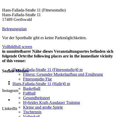
Hans-Fallada-Straße 11 (Fitnessstudio)
Hans-Fallada-Straße 11
17489 Greifswald
Belegungsplan
Vor der Sporthalle gibt es keine Parkmöglichkeiten.
Vollbild
full screen
in unmittelbarer Nähe dieses Veranstaltungsortes befinden sich
folgende Orte:
the following places are in the immediate vicinity
of this venue:
Hans-Fallada-Straße 11 (Fitnessstudio)
0 m
Soziale Medien
Fitness: Gesunder Muskelaufbau und Ernährung
Fitnessstudio Flat
Hans-Fallada-Straße 11 (Halle)
0 m
Basketball
Instagram
Fußball
Gesundheitsport
Hybrides Kraft-Ausdauer Training
Kleine und große Spiele
LinkedIn
Tischtennis
Volleyball