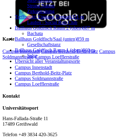
Step-Aerobic
Strong Nation
Zirkustraining
Treffpunkt: Eingang Tierpark
311 m
Laufen - Social Run Club
Ballhaus Goldfisch Raum 2 (oben)
687 m
Bachata
Ballhaus Goldfisch/Saal (unten)
859 m
Karte
Gesellschaftstanz
Ballhaus Goldfisch Raum 1 (oben)
860 m
Campus Innenstadt
Campus Berthold-Beitz-Platz
Campus
Salsa
Soldmannstraße
Campus Loefflerstraße
Übersicht aller Veranstaltungsorte
Campus Innenstadt
Campus Berthold-Beitz-Platz
Campus Soldmannstraße
Campus Loefflerstraße
Kontakt
Universitätssport
Hans-Fallada-Straße 11
17489 Greifswald
Telefon +49 3834 420-3625