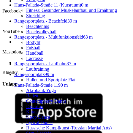
Hans-Fallada-Straße 11 (Kursraum)
0 m
Fitness: Gesunder Muskelaufbau und Ernährung
Facebook
Stretching
Rangesportplatz - Beachfeld
39 m
Beachtennis
YouTube
Beachvolleyball
Rangesportplatz - Multifunktionsfeld
63 m
Bodyfit
Fußball
Mastodon
Handball
Lacrosse
Rangesportplatz - Laufbahn
87 m
Lauftraining
Bluesky
Rangesportplatz
99 m
Hallen und Sportplatz Flat
Uniapp
Hans-Fallada-Straße 1
190 m
Akrobatik Yoga
Ballett
Contemporary Dance
Discofox
Karate
Kpop Dance
Lyrical Dance
Russische Kampfkunst (Russian Martial Arts)