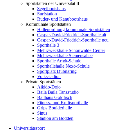
Sportstätten der Universität II
Segelbootshaus
Surfstation
Ruder- und Kanubootshaus
Kommunale Sportstätten
Hallenordnung kommunale Sportstätten
Caspar-David-Friedrich-Sporthalle alt
Caspar-David-Friedrich-Sporthalle neu
Sporthalle 3
Mehrzweckhalle Schönwalde-Center
Mehrzweckhalle Siemensallee
Sporthalle Arndt-Schule
Sporthallehalle Nexö-Schule
Sportplatz Dubnaring
Volksstadion
Private Sportstätten
Aikido-Dojo
Baila Baila Tanzstudio
Ballhaus Goldfisch
Fitness- und Kraftsporthalle
Grips Boulderhalle
Sinus
Stadion am Bodden
Universitätssport