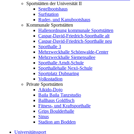
Sportstätten der Universität II
Segelbootshaus
Surfstation
Ruder- und Kanubootshaus
Kommunale Sportstätten
Hallenordnung kommunale Sportstätten
Caspar-David-Friedrich-Sporthalle alt
Caspar-David-Friedrich-Sporthalle neu
Sporthalle 3
Mehrzweckhalle Schönwalde-Center
Mehrzweckhalle Siemensallee
Sporthalle Arndt-Schule
Sporthallehalle Nexö-Schule
Sportplatz Dubnaring
Volksstadion
Private Sportstätten
Aikido-Dojo
Baila Baila Tanzstudio
Ballhaus Goldfisch
Fitness- und Kraftsporthalle
Grips Boulderhalle
Sinus
Stadion am Bodden
Universitätssport