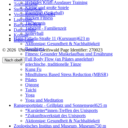
Hybrides Kraft-Ausdauer Training
Telefonsuche
Kleine und große Spiele
Stellenangebote
Roundnet (Spikeball)
Veranstaltungskalender
Rücken Fitness
Lagepläne
Tischtennis
Barrierefreiheit
Tobezeit - Familienzeit
Datenschutz
Volleyball
Kontakt
Hans-Fallada-Straße 11 (Kursraum)
623 m
Impressum
Aktionstag: Gesundheit & Nachhaltigkeit
Bauchtanz
© 2026 Universität Greifswald
Page Identifier: 270023
Fitness: Gesunder Muskelaufbau und Ernährung
Full Body Flow (an Pilates angelehnt)
Nach oben
griechische, traditionelle Tänze
Kung Fu
Mindfulness Based Stress Reduction (MBSR)
Pilates
Qigong
Taichi
Yoga
Yoga und Meditation
Rangesportplatz - Grillplatz und Sonnensegel
625 m
*Kursleiter*innen-Treffen des Unisports
*Zukunftswerkstatt des Unisports
Aktionstag: Gesundheit & Nachhaltigkeit
Zoologisches Institus und Museum, Museum
750 m