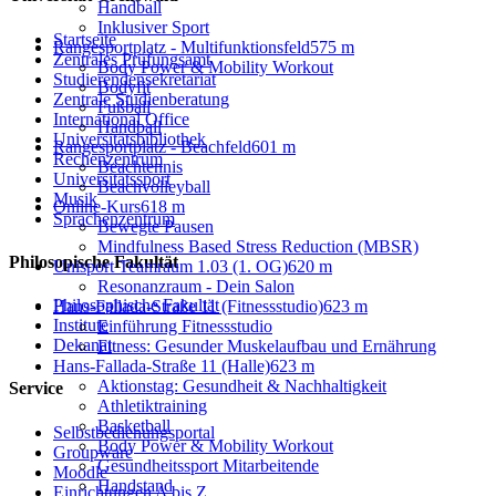
Handball
Inklusiver Sport
Startseite
Rangesportplatz - Multifunktionsfeld
575 m
Zentrales Prüfungsamt
Body Power & Mobility Workout
Studierendensekretariat
Bodyfit
Zentrale Studienberatung
Fußball
International Office
Handball
Universitätsbibliothek
Rangesportplatz - Beachfeld
601 m
Rechenzentrum
Beachtennis
Universitätssport
Beachvolleyball
Musik
Online-Kurs
618 m
Sprachenzentrum
Bewegte Pausen
Mindfulness Based Stress Reduction (MBSR)
Philosopische Fakultät
Unisport Teamraum 1.03 (1. OG)
620 m
Resonanzraum - Dein Salon
Philosophische Fakultät
Hans-Fallada-Straße 11 (Fitnessstudio)
623 m
Institute
Einführung Fitnessstudio
Dekanat
Fitness: Gesunder Muskelaufbau und Ernährung
Hans-Fallada-Straße 11 (Halle)
623 m
Aktionstag: Gesundheit & Nachhaltigkeit
Service
Athletiktraining
Basketball
Selbstbedienungsportal
Body Power & Mobility Workout
Groupware
Gesundheitssport Mitarbeitende
Moodle
Handstand
Einrichtungen A bis Z