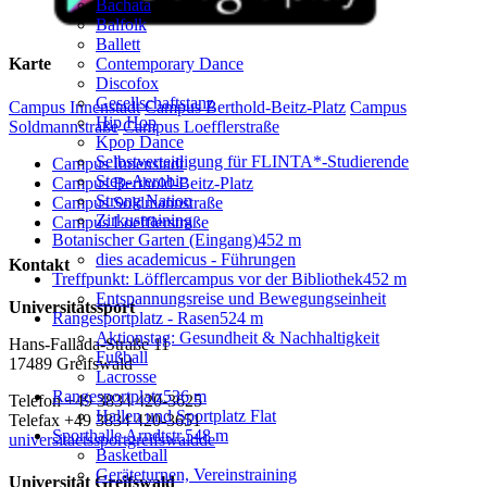
Bachata
Balfolk
Ballett
Contemporary Dance
Karte
Discofox
Gesellschaftstanz
Campus Innenstadt
Campus Berthold-Beitz-Platz
Campus
Hip Hop
Soldmannstraße
Campus Loefflerstraße
Kpop Dance
Selbstverteidigung für FLINTA*-Studierende
Campus Innenstadt
Step-Aerobic
Campus Berthold-Beitz-Platz
Strong Nation
Campus Soldmannstraße
Zirkustraining
Campus Loefflerstraße
Botanischer Garten (Eingang)
452 m
dies academicus - Führungen
Kontakt
Treffpunkt: Löfflercampus vor der Bibliothek
452 m
Entspannungsreise und Bewegungseinheit
Universitätssport
Rangesportplatz - Rasen
524 m
Aktionstag: Gesundheit & Nachhaltigkeit
Hans-Fallada-Straße 11
Fußball
17489 Greifswald
Lacrosse
Rangesportplatz
536 m
Telefon +49 3834 420-3625
Hallen und Sportplatz Flat
Telefax +49 3834 420-3651
Sporthalle Arndtstr.
548 m
universitaetssportgreifswaldde
Basketball
Geräteturnen, Vereinstraining
Universität Greifswald