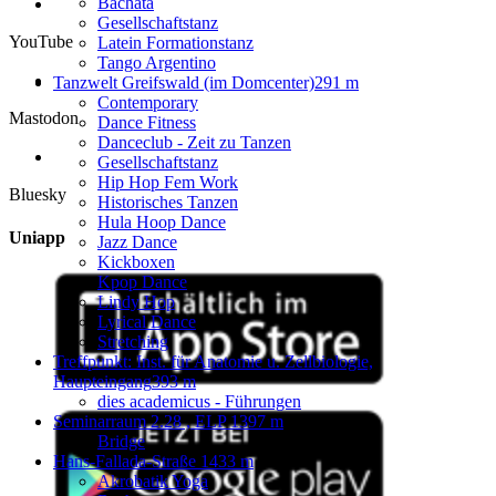
Bachata
Gesellschaftstanz
YouTube
Latein Formationstanz
Tango Argentino
Tanzwelt Greifswald (im Domcenter)
291 m
Contemporary
Mastodon
Dance Fitness
Danceclub - Zeit zu Tanzen
Gesellschaftstanz
Hip Hop Fem Work
Bluesky
Historisches Tanzen
Hula Hoop Dance
Uniapp
Jazz Dance
Kickboxen
Kpop Dance
Lindy Hop
Lyrical Dance
Stretching
Treffpunkt: Inst. für Anatomie u. Zellbiologie,
Haupteingang
393 m
dies academicus - Führungen
Seminarraum 2.28 , ELP 1
397 m
Bridge
Hans-Fallada-Straße 1
433 m
Akrobatik Yoga