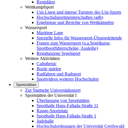
Restplätze
Wettkampfsport
Uni-Ligen und interne Turniere des Uni-Sports
Hochschulsportmeisterschaften (adh)
Ergebnisse und Berichte von Wettkämpfen
Wassersport
Maritime Lage
Spezielle Infos für Wassersport-Übungsleitende
Fragen zum Wassersport (u.a.Segelkurse,
Sportbootführerscheine, Ausleihe)
Regattaszene Segelsport
Weitere Aktivitäten
Calisthenic
Boule spielen
Radfahren und Radsport
Sportvideos weiterer Hochschulen
Sportstätten
Zur Startseite Universitätssport
Sportstätten der Universität I
Überlassung von Sportstätten
Sporthalle Hans-Fallada-Straße 11
Range-Sportplatz
Sporthalle Hans-Fallada-Straße 1
Judohalle
Hochschulordnungen der Universität Greifswald