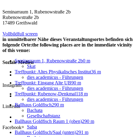
Seminarraum 1, Rubenowstraße 2b
Rubenowstraße 2b
17489 Greifswald
Vollbild
full screen
in unmittelbarer Nähe dieses Veranstaltungsortes befinden sich
folgende Orte:
the following places are in the immediate vicinity
of this venue:
Seminarraum 1, Rubenowstraße 2b
0 m
Soziale Medien
Skat
Treffpunkt: Altes Physikalisches Institut
36 m
dies academicus - Führungen
Treffpunkt: Eingang Alte UB
90 m
Instagram
dies academicus - Führungen
Treffpunkt: Rubenow-Denkmal
118 m
dies academicus - Führungen
Ballhaus Goldfisch
290 m
LinkedIn
Bachata
Gesellschaftstanz
Ballhaus Goldfisch Raum 1 (oben)
290 m
Salsa
Facebook
Ballhaus Goldfisch/Saal (unten)
291 m