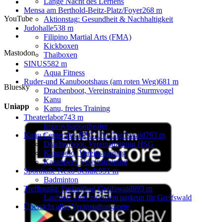
Lange Nacht des Lernens
Mensa am Berthold-Beitz-Platz/Foyer
268 m
YouTube
Aktionstag: Gesundheit & Nachhaltigkeit
Judohalle
538 m
Filipino Martial Arts (FMA)
Kickboxen
Mastodon
Thaiboxen
SINUS
582 m
Aqua Fitness
Ruder-und Kanubootshaus (am roten Weg)
681 m
Bluesky
Drachenboot, Vereinstraining Sturmvogel
Kanu
Uniapp
Kanu, freies Training
Theaterlabor
743 m
Improvisationtheater
Kanu Center des HSG Uni Greifswald
793 m
Drachenboot, Vereinstraining HSG
Kanupolo, Vereinstraining
Kanusport, Vereinstraining
Sporthalle Nexö-Schule
951 m
Badminton
Treffpunkt: Freizeitbad Greifswald
993 m
Lauftreff - hin zu einem parkrun für Greifswald
Übersicht aller Veranstaltungsorte