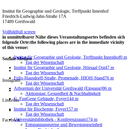
Institut für Geographie und Geologie, Treffpunkt Innenhof
Friedrich-Ludwig-Jahn-Straße 17A
17489 Greifswald
Vollbild
full screen
in unmittelbarer Nähe dieses Veranstaltungsortes befinden sich
folgende Orte:
the following places are in the immediate vicinity
of this venue:
Institut für Geographie und Geologie, Treffpunkt Innenhof
0 m
Soziale Medien
Tag der Wissenschaft
Institut für Geographie und Geologie, Hörsaal Ost
47 m
Tag der Wissenschaft
Felix-Hausdorff-Straße, Promenade, HIOH-Stand
76 m
Instagram
Tag der Wissenschaft
Arboretum der Universität Greifswald (Eingang)
96 m
Aktionstag: Gesundheit & Nachhaltigkeit
C_FunGene Gebäude, Foyer
144 m
LinkedIn
Tag der Wissenschaft
Institut für Biochemie, Foyer
157 m
Tag der Wissenschaft
Universitätsbibliothek - Konferenzraum
174 m
Facebook
Entspannungsreise und Bewegungseinheit