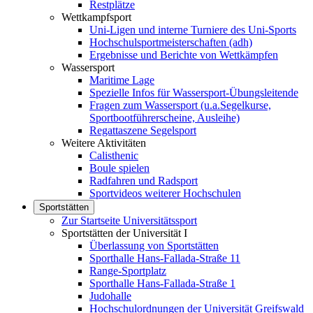
Restplätze
Wettkampfsport
Uni-Ligen und interne Turniere des Uni-Sports
Hochschulsportmeisterschaften (adh)
Ergebnisse und Berichte von Wettkämpfen
Wassersport
Maritime Lage
Spezielle Infos für Wassersport-Übungsleitende
Fragen zum Wassersport (u.a.Segelkurse,
Sportbootführerscheine, Ausleihe)
Regattaszene Segelsport
Weitere Aktivitäten
Calisthenic
Boule spielen
Radfahren und Radsport
Sportvideos weiterer Hochschulen
Sportstätten
Zur Startseite Universitätssport
Sportstätten der Universität I
Überlassung von Sportstätten
Sporthalle Hans-Fallada-Straße 11
Range-Sportplatz
Sporthalle Hans-Fallada-Straße 1
Judohalle
Hochschulordnungen der Universität Greifswald