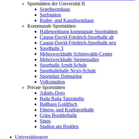
Sportstätten der Universität II
Segelbootshaus
Surfstation
Ruder- und Kanubootshaus
Kommunale Sportstätten
Hallenordnung kommunale Sportstätten
Caspar-David-Friedrich-Sporthalle alt
Caspar-David-Friedrich-Sporthalle neu
Sporthalle 3
Mehrzweckhalle Schönwalde-Center
Mehrzweckhalle Siemensallee
Sporthalle Arndt-Schule
Sporthallehalle Nexö-Schule
Sportplatz Dubnaring
Volksstadion
Private Sportstätten
Aikido-Dojo
Baila Baila Tanzstudio
Ballhaus Goldfisch
Fitness- und Kraftsporthalle
Grips Boulderhalle
Sinus
Stadion am Bodden
Universitätssport