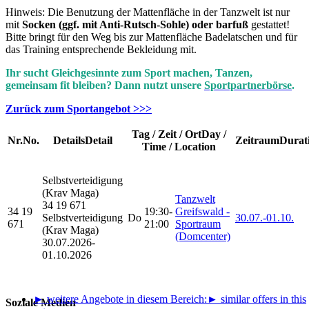
Hinweis: Die Benutzung der Mattenfläche in der Tanzwelt ist nur
mit
Socken (ggf. mit Anti-Rutsch-Sohle) oder barfuß
gestattet!
Bitte bringt für den Weg bis zur Mattenfläche Badelatschen und für
das Training entsprechende Bekleidung mit.
Ihr sucht Gleichgesinnte zum Sport machen, Tanzen,
gemeinsam fit bleiben? Dann nutzt unsere
Sportpartnerbörse
.
Zurück zum Sportangebot >>>
Tag / Zeit / Ort
Day /
Nr.
No.
Details
Detail
Zeitraum
Durat
Time / Location
Selbstverteidigung
(Krav Maga)
Tanzwelt
34 19 671
34 19
19:30-
Greifswald -
Selbstverteidigung
Do
30.07.-
01.10.
671
21:00
Sportraum
(Krav Maga)
(Domcenter)
30.07.2026-
01.10.2026
► weitere Angebote in diesem Bereich:
► similar offers in this
Soziale Medien