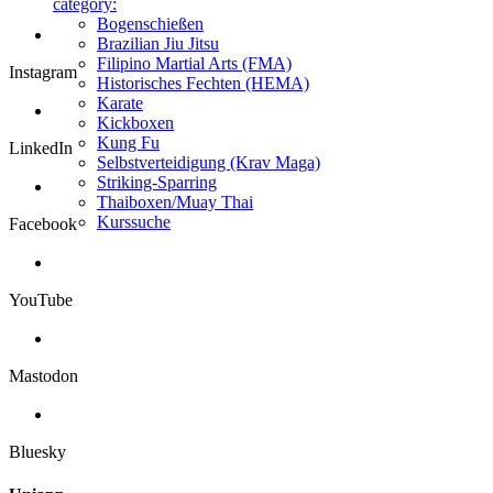
category:
Bogenschießen
Brazilian Jiu Jitsu
Filipino Martial Arts (FMA)
Instagram
Historisches Fechten (HEMA)
Karate
Kickboxen
Kung Fu
LinkedIn
Selbstverteidigung (Krav Maga)
Striking-Sparring
Thaiboxen/Muay Thai
Kurssuche
Facebook
YouTube
Mastodon
Bluesky