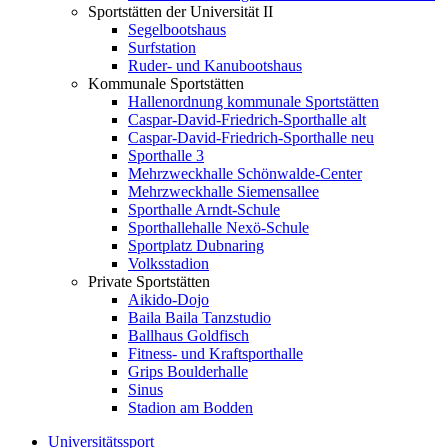
Sportstätten der Universität II
Segelbootshaus
Surfstation
Ruder- und Kanubootshaus
Kommunale Sportstätten
Hallenordnung kommunale Sportstätten
Caspar-David-Friedrich-Sporthalle alt
Caspar-David-Friedrich-Sporthalle neu
Sporthalle 3
Mehrzweckhalle Schönwalde-Center
Mehrzweckhalle Siemensallee
Sporthalle Arndt-Schule
Sporthallehalle Nexö-Schule
Sportplatz Dubnaring
Volksstadion
Private Sportstätten
Aikido-Dojo
Baila Baila Tanzstudio
Ballhaus Goldfisch
Fitness- und Kraftsporthalle
Grips Boulderhalle
Sinus
Stadion am Bodden
Universitätssport