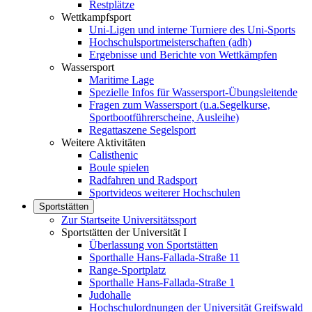
Restplätze
Wettkampfsport
Uni-Ligen und interne Turniere des Uni-Sports
Hochschulsportmeisterschaften (adh)
Ergebnisse und Berichte von Wettkämpfen
Wassersport
Maritime Lage
Spezielle Infos für Wassersport-Übungsleitende
Fragen zum Wassersport (u.a.Segelkurse,
Sportbootführerscheine, Ausleihe)
Regattaszene Segelsport
Weitere Aktivitäten
Calisthenic
Boule spielen
Radfahren und Radsport
Sportvideos weiterer Hochschulen
Sportstätten
Zur Startseite Universitätssport
Sportstätten der Universität I
Überlassung von Sportstätten
Sporthalle Hans-Fallada-Straße 11
Range-Sportplatz
Sporthalle Hans-Fallada-Straße 1
Judohalle
Hochschulordnungen der Universität Greifswald