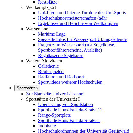
Restplätze
Wettkampfsport
Uni-Ligen und interne Turniere des Uni-Sports
Hochschulsportmeisterschaften (adh)
Ergebnisse und Berichte von Wettkämpfen
Wassersport
Maritime Lage
Spezielle Infos für Wassersport-Übungsleitende
Fragen zum Wassersport (u.a.Segelkurse,
Sportbootführerscheine, Ausleihe)
Regattaszene Segelsport
Weitere Aktivitäten
Calisthenic
Boule spielen
Radfahren und Radsport
Sportvideos weiterer Hochschulen
Sportstätten
Zur Startseite Universitätssport
Sportstätten der Universität I
Überlassung von Sportstätten
Sporthalle Hans-Fallada-Straße 11
Range-Sportplatz
Sporthalle Hans-Fallada-Straße 1
Judohalle
Hochschulordnungen der Universität Greifswald