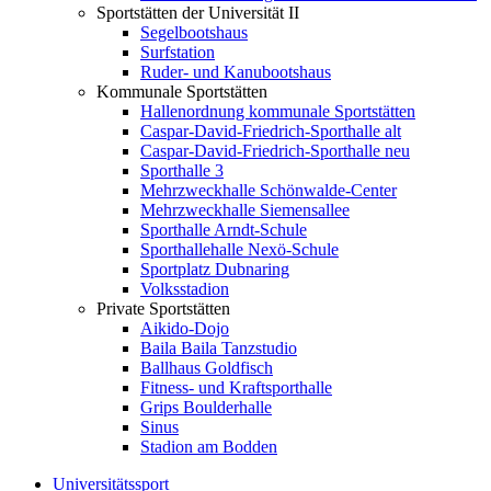
Sportstätten der Universität II
Segelbootshaus
Surfstation
Ruder- und Kanubootshaus
Kommunale Sportstätten
Hallenordnung kommunale Sportstätten
Caspar-David-Friedrich-Sporthalle alt
Caspar-David-Friedrich-Sporthalle neu
Sporthalle 3
Mehrzweckhalle Schönwalde-Center
Mehrzweckhalle Siemensallee
Sporthalle Arndt-Schule
Sporthallehalle Nexö-Schule
Sportplatz Dubnaring
Volksstadion
Private Sportstätten
Aikido-Dojo
Baila Baila Tanzstudio
Ballhaus Goldfisch
Fitness- und Kraftsporthalle
Grips Boulderhalle
Sinus
Stadion am Bodden
Universitätssport