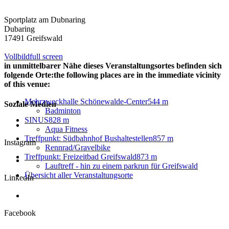
Sportplatz am Dubnaring
Dubaring
17491 Greifswald
Vollbild
full screen
in unmittelbarer Nähe dieses Veranstaltungsortes befinden sich
folgende Orte:
the following places are in the immediate vicinity
of this venue:
Mehrzweckhalle Schönewalde-Center
544 m
Soziale Medien
Badminton
SINUS
828 m
Aqua Fitness
Treffpunkt: Südbahnhof Bushaltestellen
857 m
Instagram
Rennrad/Gravelbike
Treffpunkt: Freizeitbad Greifswald
873 m
Lauftreff - hin zu einem parkrun für Greifswald
Übersicht aller Veranstaltungsorte
LinkedIn
Facebook