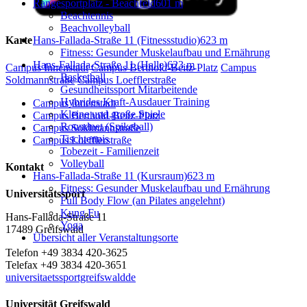
Rangesportplatz - Beachfeld
601 m
Beachtennis
Beachvolleyball
Hans-Fallada-Straße 11 (Fitnessstudio)
623 m
Karte
Fitness: Gesunder Muskelaufbau und Ernährung
Hans-Fallada-Straße 11 (Halle)
623 m
Campus Innenstadt
Campus Berthold-Beitz-Platz
Campus
Basketball
Soldmannstraße
Campus Loefflerstraße
Gesundheitssport Mitarbeitende
Hybrides Kraft-Ausdauer Training
Campus Innenstadt
Kleine und große Spiele
Campus Berthold-Beitz-Platz
Roundnet (Spikeball)
Campus Soldmannstraße
Tischtennis
Campus Loefflerstraße
Tobezeit - Familienzeit
Volleyball
Kontakt
Hans-Fallada-Straße 11 (Kursraum)
623 m
Fitness: Gesunder Muskelaufbau und Ernährung
Universitätssport
Full Body Flow (an Pilates angelehnt)
Kung Fu
Hans-Fallada-Straße 11
Yoga
17489 Greifswald
Übersicht aller Veranstaltungsorte
Telefon +49 3834 420-3625
Telefax +49 3834 420-3651
universitaetssportgreifswaldde
Universität Greifswald