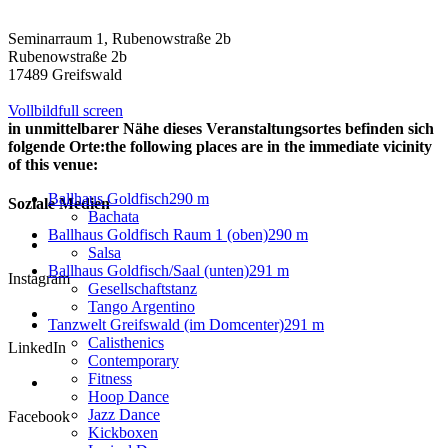
Seminarraum 1, Rubenowstraße 2b
Rubenowstraße 2b
17489 Greifswald
Vollbild
full screen
in unmittelbarer Nähe dieses Veranstaltungsortes befinden sich
folgende Orte:
the following places are in the immediate vicinity
of this venue:
Ballhaus Goldfisch
290 m
Soziale Medien
Bachata
Ballhaus Goldfisch Raum 1 (oben)
290 m
Salsa
Ballhaus Goldfisch/Saal (unten)
291 m
Instagram
Gesellschaftstanz
Tango Argentino
Tanzwelt Greifswald (im Domcenter)
291 m
Calisthenics
LinkedIn
Contemporary
Fitness
Hoop Dance
Jazz Dance
Facebook
Kickboxen