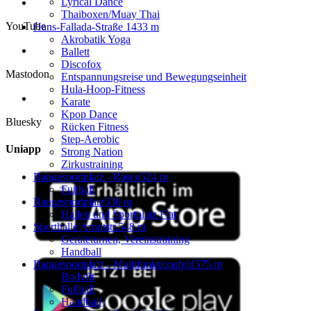
Lyrical Dance
Thaiboxen/Muay Thai
YouTube
Hans-Fallada-Straße 1
433 m
Akrobatik Yoga
Ballett
Discofox
Mastodon
Entspannungsreise und Bewegungseinheit
Hula-Hoop-Fitness
Karate
Kpop Dance
Bluesky
Rücken Fitness
Step-Aerobic
Uniapp
Strong Nation
Zirkustraining
Rangesportplatz - Rasen
524 m
Fußball
Rangesportplatz
536 m
Hallen und Sportplatz Flat
Sporthalle Arndtstr.
548 m
Geräteturnen, Vereinstraining
Handball
Rangesportplatz - Multifunktionsfeld
575 m
Bodyfit
Fußball
Handball