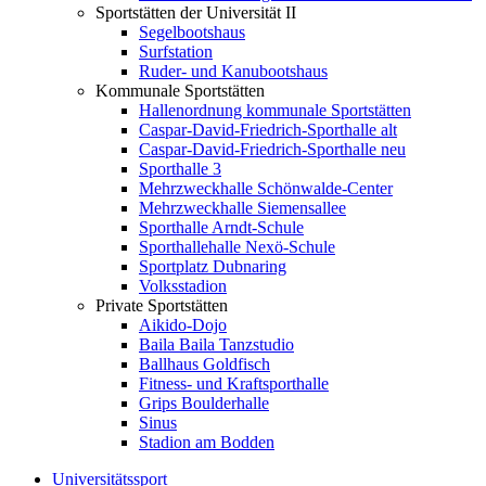
Sportstätten der Universität II
Segelbootshaus
Surfstation
Ruder- und Kanubootshaus
Kommunale Sportstätten
Hallenordnung kommunale Sportstätten
Caspar-David-Friedrich-Sporthalle alt
Caspar-David-Friedrich-Sporthalle neu
Sporthalle 3
Mehrzweckhalle Schönwalde-Center
Mehrzweckhalle Siemensallee
Sporthalle Arndt-Schule
Sporthallehalle Nexö-Schule
Sportplatz Dubnaring
Volksstadion
Private Sportstätten
Aikido-Dojo
Baila Baila Tanzstudio
Ballhaus Goldfisch
Fitness- und Kraftsporthalle
Grips Boulderhalle
Sinus
Stadion am Bodden
Universitätssport