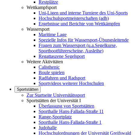
Restplätze
Wettkampfsport
Uni-Ligen und interne Turniere des Uni-Sports
Hochschulsportmeisterschaften (adh)
Ergebnisse und Berichte von Wettkämpfen
Wassersport
Maritime Lage
Spezielle Infos für Wassersport-Übungsleitende
Fragen zum Wassersport (u.a.Segelkurse,
Sportbootführerscheine, Ausleihe)
Regattaszene Segelsport
Weitere Aktivitäten
Calisthenic
Boule spielen
Radfahren und Radsport
Sportvideos weiterer Hochschulen
Sportstätten
Zur Startseite Universitätssport
Sportstätten der Universität I
Überlassung von Sportstätten
Sporthalle Hans-Fallada-Straße 11
Range-Sportplatz
Sporthalle Hans-Fallada-Straße 1
Judohalle
Hochschulordnungen der Universität Greifswald